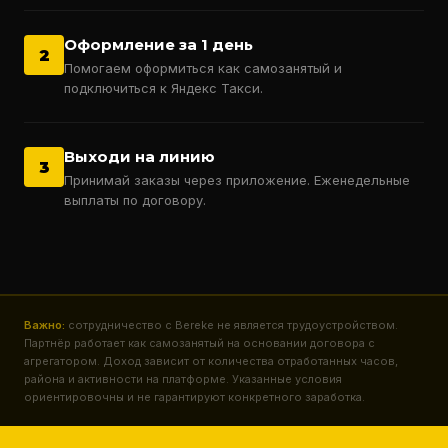
Оформление за 1 день
2
Помогаем оформиться как самозанятый и
подключиться к Яндекс Такси.
Выходи на линию
3
Принимай заказы через приложение. Еженедельные
выплаты по договору.
Важно:
сотрудничество с Bereke не является трудоустройством.
Партнёр работает как самозанятый на основании договора с
агрегатором. Доход зависит от количества отработанных часов,
района и активности на платформе. Указанные условия
ориентировочны и не гарантируют конкретного заработка.