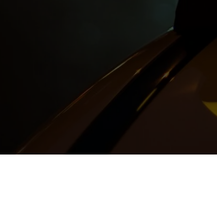
Политика конфиденциальности
ТОО "SAPAR TAXI"
БИН - 250540011182
160000, ГОРОД АСТАНА, РАЙОН САРАЙШЫҚ, УЛ. 