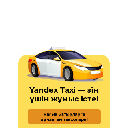
Yandex Taxi — өзің
үшін жұмыс істе!
Нағыз батырларға
арналған таксопарк!